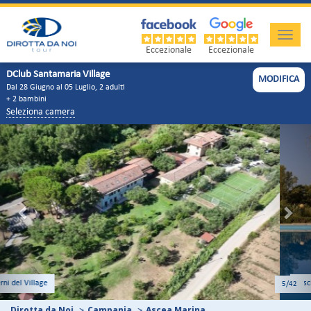
Toggle
naviga
Eccezionale
Eccezionale
DClub Santamaria Village
MODIFICA
Dal 28 Giugno al 05 Luglio, 2 adulti
+ 2 bambini
Seleziona camera
Previous
Nex
Piscina
5
/42
Dirotta da Noi
Campania
Ascea Marina