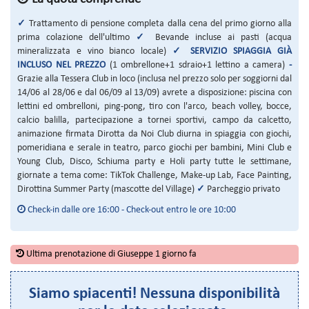
✓
Trattamento di pensione completa dalla cena del primo giorno alla
prima colazione dell'ultimo
✓
Bevande incluse ai pasti (acqua
mineralizzata e vino bianco locale)
✓
SERVIZIO SPIAGGIA GIÀ
INCLUSO NEL PREZZO
(1 ombrellone+1 sdraio+1 lettino a camera)
-
Grazie alla Tessera Club in loco (inclusa nel prezzo solo per soggiorni dal
14/06 al 28/06 e dal 06/09 al 13/09) avrete a disposizione: piscina con
lettini ed ombrelloni, ping-pong, tiro con l'arco, beach volley, bocce,
calcio balilla, partecipazione a tornei sportivi, campo da calcetto,
animazione firmata Dirotta da Noi Club diurna in spiaggia con giochi,
pomeridiana e serale in teatro, parco giochi per bambini, Mini Club e
Young Club, Disco, Schiuma party e Holi party tutte le settimane,
giornate a tema come: TikTok Challenge, Make-up Lab, Face Painting,
Dirottina Summer Party (mascotte del Village)
✓
Parcheggio privato
Check-in dalle ore 16:00 - Check-out entro le ore 10:00
Ultima prenotazione di Giuseppe 1 giorno fa
Siamo spiacenti! Nessuna disponibilità