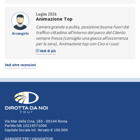
Luglio 2026
Animazione Top
Camera grande e pulita, posizione buona fuori dal
traffico cittadino all'interno del parco del Cilento
Arcangelo
sempre fresca (consiglio una giacca all'occorrenza
per la sera), Animazione top con Ciro e i suoi
ragazzi & ragazze sempre presenti e mai
Vedi di più
invadenti. Consigliatissimo per famiglie con
ragazzi che saranno sempre coinvolti nelle tante
Vedi altre recensioni
attività organizzate. Buona la cucina del ristorante
Sagapò, amplierei la scelta delle portate del menù
variando anche la proposta alla colazione. Altro
consiglio amplierei gli orari del bar. Collegamenti al
mare assicurati da due navette. In definitiva una
bella esperienza. Saluti dall' "ingegnere".
Via Mar della Cina, 183 - 00144 Roma
Partita IVA 10219571006
Capitale Sociale Int. Versato € 100.000
GARANZIE PER I VIAGGIATORI