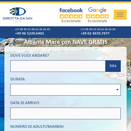
Toggle
naviga
Eccezionale
Eccezionale
L/V 09.30-13.30/14.30-18.30:
L/V 09.30-13.30/14.30-18.30:
+39 06 5220.6401
+39 02 4070.7977
Albania Mare con NAVE GRATIS
DOVE VUOI ANDARE?
lista
DURATA
DATA DI ARRIVO
NUMERO DI ADULTI/BAMBINI