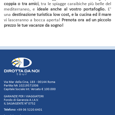
coppia o tra amici
, tra le spiagge caraibiche più belle del
mediterraneo, e
ideale anche al vostro portafoglio.
E'
una
destinazione turistica
low cost, e la cucina ed il mare
vi lasceranno a bocca aperta!
Prenota ora ad un piccolo
prezzo le tue vacanze da sogno!
Via Mar della Cina, 183 - 00144 Roma
Partita IVA 10219571006
Capitale Sociale Int. Versato € 100.000
GARANZIE PER I VIAGGIATORI
Fondo di Garanzia A.I.A.V.
IL SALVAGENTE N° 0752
Telefono:
+39 06 5220.6401