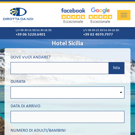
Toggle
naviga
Eccezionale
Eccezionale
L/V 09.30-13.30/14.30-18.30:
L/V 09.30-13.30/14.30-18.30:
+39 06 5220.6401
+39 02 4070.7977
Hotel Sicilia
DOVE VUOI ANDARE?
lista
DURATA
DATA DI ARRIVO
NUMERO DI ADULTI/BAMBINI