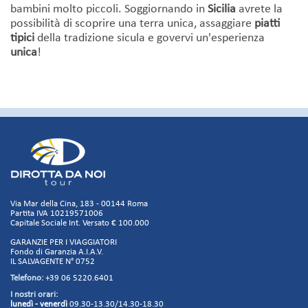
bambini molto piccoli. Soggiornando in
Sicilia
avrete la
possibilità di scoprire una terra unica, assaggiare
piatti
tipici
della tradizione sicula e govervi un'esperienza
unica
!
Via Mar della Cina, 183 - 00144 Roma
Partita IVA 10219571006
Capitale Sociale Int. Versato € 100.000
GARANZIE PER I VIAGGIATORI
Fondo di Garanzia A.I.A.V.
IL SALVAGENTE N° 0752
Telefono:
+39 06 5220.6401
I nostri orari:
lunedì - venerdì
09.30-13.30/14.30-18.30