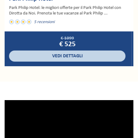
L'Hotel Costa del Sole è situato a pochi passi dalla rinomata
Catania e affacciato sulle graziose baie del Siciliane, ...
2 recensioni
€ 890
€ 380
VEDI DETTAGLI