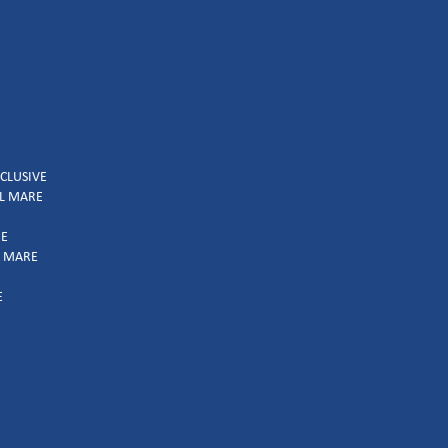
NCLUSIVE
UL MARE
IE
L MARE
E