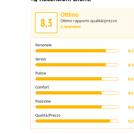
Ottimo
8,3
Ottimo rapporto qualità/prezzo
2 recensioni
Personale
8,5
Servizi
8,5
Pulizia
8,0
Comfort
8,0
Posizione
8,0
Qualità/Prezzo
9,0