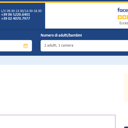
L/V 09.30-13.30/14.30-18.30:
+39 06 5220.6401
+39 02 4070.7977
Eccez
Numero di adulti/bambini