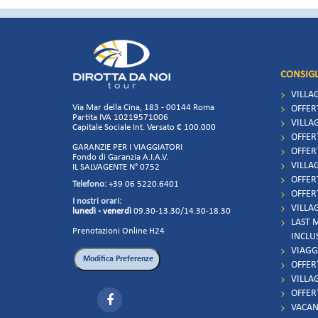
CONSIGL
VILLA
Via Mar della Cina, 183 - 00144 Roma
OFFER
Partita IVA 10219571006
VILLAG
Capitale Sociale Int. Versato € 100.000
OFFER
GARANZIE PER I VIAGGIATORI
OFFER
Fondo di Garanzia A.I.A.V.
VILLAG
IL SALVAGENTE N° 0752
OFFER
Telefono:
+39 06 5220.6401
OFFER
I nostri orari:
VILLAG
lunedì - venerdì
09.30-13.30/14.30-18.30
LAST 
Prenotazioni Online H24
INCLU
VIAGG
OFFER
VILLA
OFFER
VACAN