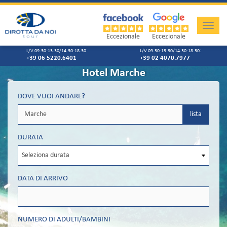
Toggle
naviga
Eccezionale
Eccezionale
L/V 09.30-13.30/14.30-18.30:
L/V 09.30-13.30/14.30-18.30:
+39 06 5220.6401
+39 02 4070.7977
Hotel Marche
DOVE VUOI ANDARE?
lista
DURATA
DATA DI ARRIVO
NUMERO DI ADULTI/BAMBINI