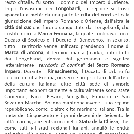
resto d'Italia, fu sotto il dominio dell'Impero d'Oriente.
Dopo l'invasione dei
Longobardi
, la regione si trovò
spaccata a metà
: da una parte le
città del nord
sotto la
giurisdizione dell'Impero Romano d'Oriente, dall'altra le
città del sud
che furono conquistate dai Longobardi, che
costituirono la
Marca Fermana
, la quale confinava con il
Ducato di Spoleto e il Ducato di Benevento. In seguito,
tutto il territorio venne unificato prendendo il nome di
Marca di Ancona
, il termine marca (marka), introdotto
dai Longobarid, deriva dal germanico e signifca
letteralmente "
territorio di confine
" del
Sacro Romano
Impero
. Durante il
Rinascimento
, il Ducato di Urbino fu
celebre in tutta Europa, un vero e proprio faro dell'arte e
della cultura italiana; altre città sede di signorie
importanti economicamente e culturalmente sono state
Camerino, Fano, Pesaro, Senigallia, Fabriano e San
Severino Marche. Ancona mantenne invece il suo regime
repubblicano, come le altre città marinare italiane. Tra la
metà del Cinquecento e i primi decenni del Seicento le
città marchigiane entrarono nello
Stato della Chiesa
, che,
come tutti gli stati regionali italiani, annullò le entità