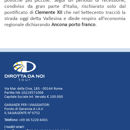
politiche più piccole. Seguì un periodo di recessione,
condiviso da gran parte d'Italia, rischiarato solo dal
pontificato di
Clemente XII
che nel Settecento tracciò la
strada oggi detta Vallesina e diede respiro all'economia
regionale dichiarando
Ancona porto franco
.
Via Mar della Cina, 183 - 00144 Roma
Partita IVA 10219571006
Capitale Sociale Int. Versato € 100.000
GARANZIE PER I VIAGGIATORI
Fondo di Garanzia A.I.A.V.
IL SALVAGENTE N° 0752
Telefono:
+39 06 5220.6401
I nostri orari: