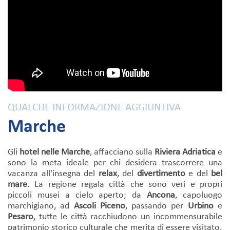
QUALCHE INFORMAZIONE AGGIUNTIVA
Marche
Gli
hotel nelle Marche
, affacciano sulla
Riviera Adriatica
e
sono la meta ideale per chi desidera trascorrere una
vacanza all'insegna del
relax
, del
divertimento
e del
bel
mare
. La regione regala città che sono veri e propri
piccoli musei a cielo aperto; da
Ancona
, capoluogo
marchigiano, ad
Ascoli Piceno
, passando per
Urbino
e
Pesaro
, tutte le città racchiudono un incommensurabile
patrimonio storico culturale che merita di essere visitato.