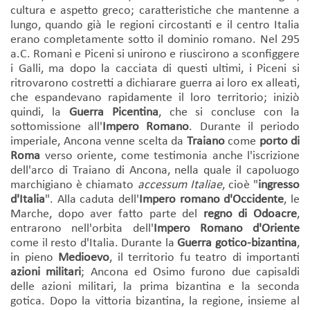
cultura e aspetto greco; caratteristiche che mantenne a
lungo, quando già le regioni circostanti e il centro Italia
erano completamente sotto il dominio romano. Nel 295
a.C. Romani e Piceni si unirono e riuscirono a sconfiggere
i Galli, ma dopo la cacciata di questi ultimi, i Piceni si
ritrovarono costretti a dichiarare guerra ai loro ex alleati,
che espandevano rapidamente il loro territorio; iniziò
quindi, la
Guerra Picentina
, che si concluse con la
sottomissione all'
Impero Romano
. Durante il periodo
imperiale, Ancona venne scelta da
Traiano
come
porto di
Roma
verso oriente, come testimonia anche l'iscrizione
dell'arco di Traiano di Ancona, nella quale il capoluogo
marchigiano è chiamato
accessum Italiae
, cioè "
ingresso
d'Italia
". Alla caduta dell'
Impero romano d'Occidente
, le
Marche, dopo aver fatto parte del
regno di Odoacre
,
entrarono nell'orbita dell'
Impero Romano d'Oriente
come il resto d'Italia. Durante la
Guerra gotico-bizantina
,
in pieno
Medioevo
, il territorio fu teatro di importanti
azioni militari
; Ancona ed Osimo furono due capisaldi
delle azioni militari, la prima bizantina e la seconda
gotica. Dopo la vittoria bizantina, la regione, insieme al