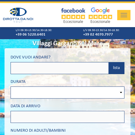
Toggle
naviga
Eccezionale
Eccezionale
L/V 09.30-13.30/14.30-18.30:
L/V 09.30-13.30/14.30-18.30:
+39 06 5220.6401
+39 02 4070.7977
Villaggi Gargano Sul Mare
DOVE VUOI ANDARE?
lista
DURATA
DATA DI ARRIVO
NUMERO DI ADULTI/BAMBINI