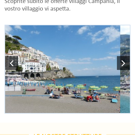
Scoprite subito le offerte villaggi Campania, il
vostro villaggio vi aspetta.
Previous
N