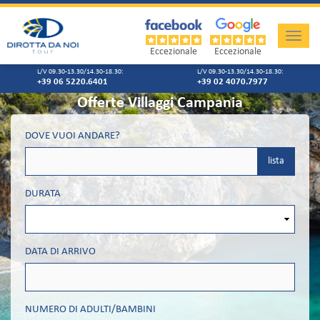
Toggle
naviga
Eccezionale
Eccezionale
L/V 09.30-13.30/14.30-18.30:
L/V 09.30-13.30/14.30-18.30:
+39 06 5220.6401
+39 02 4070.7977
Offerte Villaggi Campania
DOVE VUOI ANDARE?
lista
DURATA
DATA DI ARRIVO
NUMERO DI ADULTI/BAMBINI