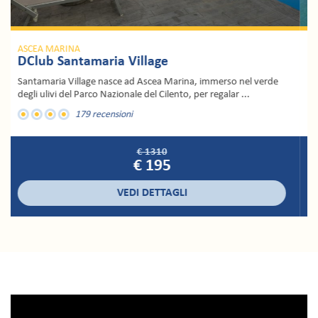
ASCEA MARINA
Olimpia Cilento Resort & Spa
Olimpia Cilento Resort & Spa: situato nella zona archeologica di
Velia, direttamente sul mare, il Resort sorge ...
29 recensioni
€ 220
€ 80
VEDI DETTAGLI