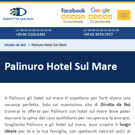
Toggle
naviga
Eccezionale
Eccezionale
L/V 09.30-13.30/14.30-18.30:
L/V 09.30-13.30/14.30-18.30:
+39 06 5220.6401
+39 02 4070.7977
Dirotta da Noi
Palinuro Hotel Sul Mare
Palinuro Hotel Sul Mare
A Palinuro gli hotel sul mare ti aspettano per farti vivere una
vacanza perfetta. Solo sul nuovissimo sito di
Dirotta da Noi
troverai le offerte per Palinuro con hotel sul mare dove poter
staccare la spina dal caos quotidiano per recuperare le energie.
Scegliento Palinuro e gli hotel sul mare, puoi scopire il
luogo
ideale
per te e la tua famiglia, con spettacoli naturali unici al