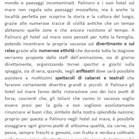
mondo e paesaggi incontaminati. Palinuro e i suoi hotel sul
mare non regala solo paesaggi mozzafiato, ma è anche la
località perfetta per scoprire la storia e la cultura del luogo,
grazie alle numerose tracce di civiltà antiche che un tempo
abitavano quelle zone e che ancora resistono al tempo. A
Palinuro gli hotel sul mare sono pensati per tutta la famiglia,
potendo incentrare la propria vacanza sul
divertimento e sul
relax
grazie alle
numerose attività
che durante tutta la stagione
verranno proposte dallo staff dell'animazione, sia di giorno
direttamente, organizzando tornei sportivi e giochi sulla
spiaggia, sia di sera, quando, negli
anfiteatri
dove sarà possibile
assistere a moltissimi
spettacoli di cabaret e teatrali
che
faranno certamente divertire grandi e piccoli. A Palinuro gli
hotel sul mare fanno della ristorazione uno dei loro punti di
forza, coscienti che, gli taliani che vanno in vacanza voglio
essere presi per la gola e non vogliono assolutamente
rinunciare al buon cibo, simbolo della nostra splendida nazione;
proprio per questo a Palinuro negli hotel sul mare, è possibile
assaggiare ogni giorno piatti di altissima qualità, sia carne, sia
pesce, sempre freschi e genuini, con frutta e verdura coltivate