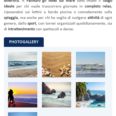
divertirsi
. A
Palinuro gli hotel sul mare
sono infatti il
luogo
ideale
per chi vuole trascorrere giornate in
completo relax
,
riposandosi sui lettini a bordo piscina o comodamente sulla
spiaggia
, ma anche per chi ha voglia di svolgere
attività
di ogni
genere, dallo
sport
, con tornei organizzati quotidianamente, sia
di
intrattenimento
con spettacoli e danze.
PHOTOGALLERY