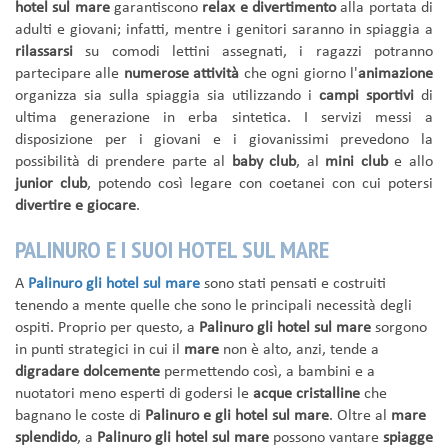
hotel sul mare
garantiscono
relax e divertimento
alla portata di
adulti e giovani; infatti, mentre i genitori saranno in spiaggia a
rilassarsi
su comodi lettini assegnati, i ragazzi potranno
partecipare alle
numerose attività
che ogni giorno l'
animazione
organizza sia sulla spiaggia sia utilizzando i
campi sportivi
di
ultima generazione in erba sintetica. I servizi messi a
disposizione per i giovani e i giovanissimi prevedono la
possibilità di prendere parte al
baby club
, al
mini club
e allo
junior club
, potendo così legare con coetanei con cui potersi
divertire e giocare
.
PALINURO E I SUOI HOTEL SUL MARE
A
Palinuro gli hotel sul mare
sono stati pensati e costruiti
tenendo a mente quelle che sono le principali necessità degli
ospiti. Proprio per questo, a
Palinuro gli hotel sul mare
sorgono
in punti strategici in cui il
mare
non è alto, anzi, tende a
digradare dolcemente
permettendo così, a bambini e a
nuotatori meno esperti di godersi le
acque cristalline
che
bagnano le coste di
Palinuro e gli hotel sul mare
. Oltre al
mare
splendido
, a
Palinuro gli hotel sul mare
possono vantare
spiagge