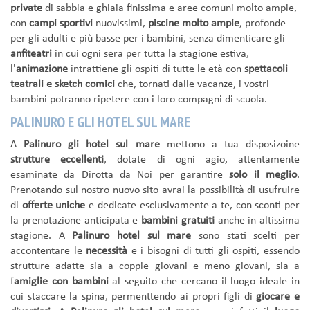
private
di sabbia e ghiaia finissima e aree comuni molto ampie,
con
campi sportivi
nuovissimi,
piscine molto ampie
, profonde
per gli adulti e più basse per i bambini, senza dimenticare gli
anfiteatri
in cui ogni sera per tutta la stagione estiva,
l'
animazione
intrattiene gli ospiti di tutte le età con
spettacoli
teatrali e sketch comici
che, tornati dalle vacanze, i vostri
bambini potranno ripetere con i loro compagni di scuola.
PALINURO E GLI HOTEL SUL MARE
A
Palinuro gli hotel sul mare
mettono a tua disposizoine
strutture eccellenti
, dotate di ogni agio, attentamente
esaminate da Dirotta da Noi per garantire
solo il meglio
.
Prenotando sul nostro nuovo sito avrai la possibilità di usufruire
di
offerte uniche
e dedicate esclusivamente a te, con sconti per
la prenotazione anticipata e
bambini gratuiti
anche in altissima
stagione. A
Palinuro hotel sul mare
sono stati scelti per
accontentare le
necessità
e i bisogni di tutti gli ospiti, essendo
strutture adatte sia a coppie giovani e meno giovani, sia a
f
amiglie con bambini
al seguito che cercano il luogo ideale in
cui staccare la spina, permenttendo ai propri figli di
giocare e