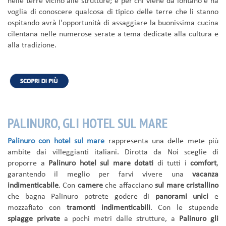
nelle terre vicino alle strutture; e per chi viene da lontano e ha
voglia di conoscere qualcosa di tipico delle terre che li stanno
ospitando avrà l'opportunità di assaggiare la buonissima cucina
cilentana nelle numerose serate a tema dedicate alla cultura e
alla tradizione.
PALINURO, GLI HOTEL SUL MARE
Palinuro con hotel sul mare
rappresenta una delle mete più
ambite dai villeggianti italiani. Dirotta da Noi sceglie di
proporre a
Palinuro hotel sul mare dotati
di tutti i
comfort
,
garantendo il meglio per farvi vivere una
vacanza
indimenticabile
. Con
camere
che affacciano
sul mare cristallino
che bagna Palinuro potrete godere di
panorami unici
e
mozzafiato con
tramonti indimenticabili
. Con le stupende
spiagge private
a pochi metri dalle strutture, a
Palinuro gli