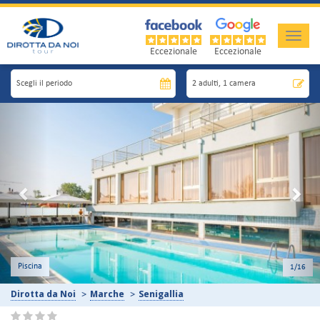
Toggle
naviga
Eccezionale
Eccezionale
Previous
Nex
Esterni del Resort
2
/16
Dirotta da Noi
Marche
Senigallia