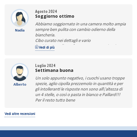
Agosto 2024
Soggiorno ottimo
Abbiamo soggiornato in una camera molto ampia
sempre ben pulita con cambio odierno della
Nadia
biancheria.
Cibo curato nei dettagli e vario
Posizione eccellente fronte mare con spiaggia
Vedi di più
inclusa
Luglio 2024
Settimana buona
Un solo appunto negativo, i cuochi usano troppe
spezie, aglio cipolla prezzemolo in quantità e per
Alberto
gli intolleranti le risposte non sono all\'altezza di
un 4 stelle, o così o pasta in bianco e Paillard!!!
Per il resto tutto bene
Vedi altre recensioni