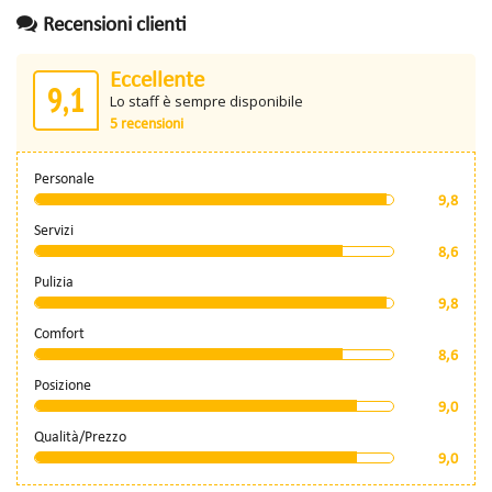
Recensioni clienti
Eccellente
9,1
Lo staff è sempre disponibile
5 recensioni
Personale
9,8
Servizi
8,6
Pulizia
9,8
Comfort
8,6
Posizione
9,0
Qualità/Prezzo
9,0