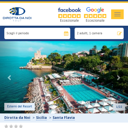
Toggle
naviga
Eccezionale
Eccezionale
Previous
Nex
Camera
2
/22
Dirotta da Noi
Sicilia
Santa Flavia