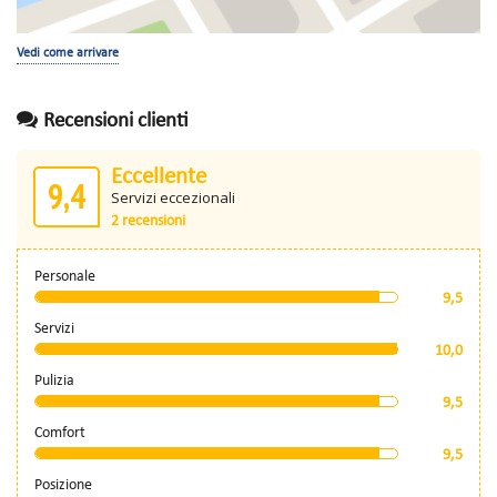
Vedi come arrivare
Recensioni clienti
Eccellente
9,4
Servizi eccezionali
2 recensioni
Personale
9,5
Servizi
10,0
Pulizia
9,5
Comfort
9,5
Posizione