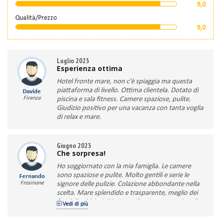
9,0
Qualità/Prezzo
9,0
Luglio 2023
Esperienza ottima
Hotel fronte mare, non c'è spiaggia ma questa
piattaforma di livello. Ottima clientela. Dotato di
Davide
Firenze
piscina e sala fitness. Camere spaziose, pulite.
Giudizio positivo per una vacanza con tanta voglia
di relax e mare.
Giugno 2023
Che sorpresa!
Ho soggiornato con la mia famiglia. Le camere
sono spaziose e pulite. Molto gentili e serie le
Fernando
Frosinone
signore delle pulizie. Colazione abbondante nella
scelta. Mare splendido e trasparente, meglio dei
fondali sabbiosi. Piscina pulita. La cena varia, più
Vedi di più
bravi con la carne. Nell'insieme una sorpresa!!