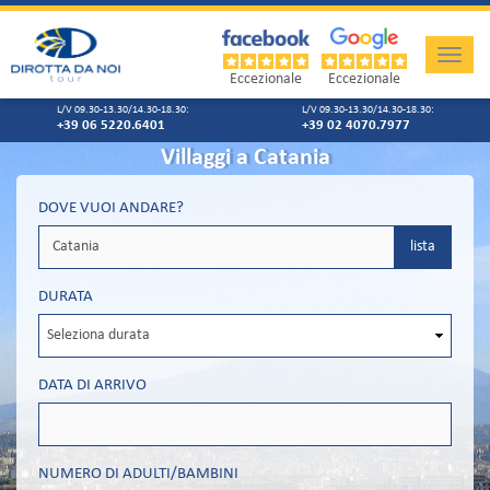
Toggle
naviga
Eccezionale
Eccezionale
L/V 09.30-13.30/14.30-18.30:
L/V 09.30-13.30/14.30-18.30:
+39 06 5220.6401
+39 02 4070.7977
Villaggi a Catania
DOVE VUOI ANDARE?
lista
DURATA
DATA DI ARRIVO
NUMERO DI ADULTI/BAMBINI