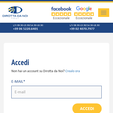
Toggle
naviga
Eccezionale
Eccezionale
L/V 09.30-13.30/14.30-18.30:
L/V 09.30-13.30/14.30-18.30:
+39 06 5220.6401
+39 02 4070.7977
Accedi
Non hai un account su Dirotta da Noi?
Crealo ora
E-MAIL*
ACCEDI