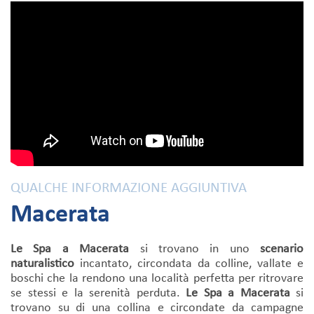
QUALCHE INFORMAZIONE AGGIUNTIVA
Macerata
Le Spa a Macerata
si trovano in uno
scenario
naturalistico
incantato, circondata da colline, vallate e
boschi che la rendono una località perfetta per ritrovare
se stessi e la serenità perduta.
Le Spa a Macerata
si
trovano su di una collina e circondate da campagne