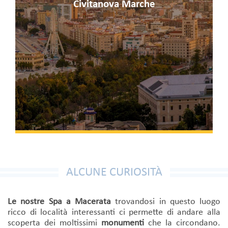
Civitanova Marche
ALCUNE CURIOSITÀ
Le nostre Spa a Macerata
trovandosi in questo luogo
ricco di località interessanti ci permette di andare alla
scoperta dei moltissimi
monumenti
che la circondano.