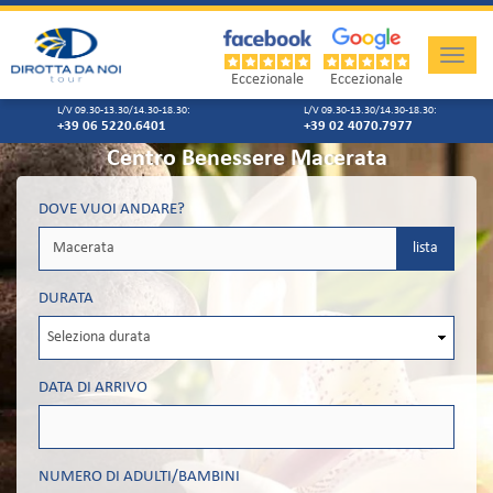
Toggle
naviga
Eccezionale
Eccezionale
L/V 09.30-13.30/14.30-18.30:
L/V 09.30-13.30/14.30-18.30:
+39 06 5220.6401
+39 02 4070.7977
Centro Benessere Macerata
DOVE VUOI ANDARE?
lista
DURATA
DATA DI ARRIVO
NUMERO DI ADULTI/BAMBINI