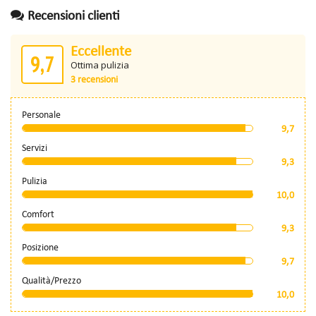
Recensioni clienti
Eccellente
9,7
Ottima pulizia
3 recensioni
Personale
9,7
Servizi
9,3
Pulizia
10,0
Comfort
9,3
Posizione
9,7
Qualità/Prezzo
10,0