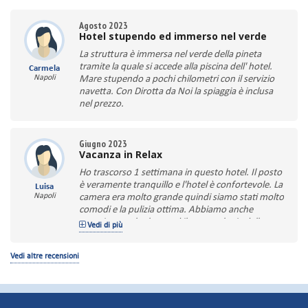
Agosto 2023
Hotel stupendo ed immerso nel verde
La struttura è immersa nel verde della pineta
tramite la quale si accede alla piscina dell' hotel.
Carmela
Napoli
Mare stupendo a pochi chilometri con il servizio
navetta. Con Dirotta da Noi la spiaggia è inclusa
nel prezzo.
Giugno 2023
Vacanza in Relax
Ho trascorso 1 settimana in questo hotel. Il posto
è veramente tranquillo e l'hotel è confortevole. La
Luisa
Napoli
camera era molto grande quindi siamo stati molto
comodi e la pulizia ottima. Abbiamo anche
mangiato molto bene ed il personale sia della
Vedi di più
reception sia del ristorante veramente cordiale e
sempre a disposizione!
Vedi altre recensioni