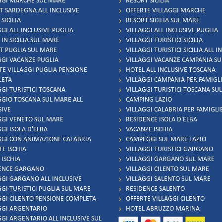
GGI MARCHE SUL MARE
RESORT SICILIA
T SARDEGNA ALL INCLUSIVE
OFFERTE VILLAGGI MARCHE
SICILIA
RESORT SICILIA SUL MARE
GI ALL INCLUSIVE PUGLIA
VILLAGGI ALL INCLUSIVE PUGLIA
IN SICILIA SUL MARE
VILLAGGI TURISTICI SICILIA
T PUGLIA SUL MARE
VILLAGGI TURISTICI SICILIA ALL I
GGI VACANZE PUGLIA
VILLAGGI VACANZE CAMPANIA S
TE VILLAGGI PUGLIA PENSIONE
HOTEL ALL INCLUSIVE TOSCANA
LETA
VILLAGGI CAMPANIA PER FAMIGL
GGI TURISTICI TOSCANA
VILLAGGI TURISTICI TOSCANA SU
GGIO TOSCANA SUL MARE ALL
CAMPING LAZIO
SIVE
VILLAGGI CALABRIA PER FAMIGLI
GGI VENETO SUL MARE
RESIDENCE ISOLA D'ELBA
GI ISOLA D'ELBA
VACANZE ISCHIA
GGI CON ANIMAZIONE CALABRIA
CAMPEGGI SUL MARE LAZIO
TE ISCHIA
VILLAGGI TURISTICI GARGANO
 ISCHIA
VILLAGGI GARGANO SUL MARE
ENCE GARGANO
VILLAGGI CILENTO SUL MARE
GGI GARGANO ALL INCLUSIVE
VILLAGGI SALENTO SUL MARE
GGI TURISTICI PUGLIA SUL MARE
RESIDENCE SALENTO
GGI CILENTO PENSIONE COMPLETA
OFFERTE VILLAGGI CILENTO
GGI ARGENTARIO
HOTEL ABRUZZO MARINA
GGI ARGENTARIO ALL INCLUSIVE SUL