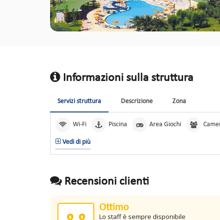
Informazioni sulla struttura
Servizi struttura
Descrizione
Zona
Wi-Fi
Piscina
Area Giochi
Camer
Vedi di più
Recensioni clienti
Ottimo
8,8
Lo staff è sempre disponibile