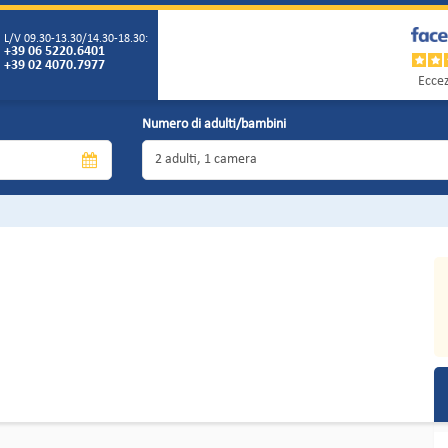
L/V 09.30-13.30/14.30-18.30:
+39 06 5220.6401
+39 02 4070.7977
Eccez
Numero di adulti/bambini