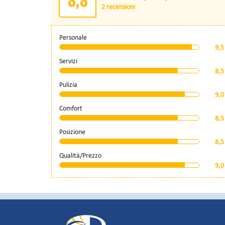
2 recensioni
Personale
9,5
Servizi
8,5
Pulizia
9,0
Comfort
8,5
Posizione
8,5
Qualità/Prezzo
9,0