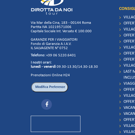
CONSIGL
VILLA
Via Mar della Cina, 183 - 00144 Roma
OFFER
Partita IVA 10219571006
VILLAG
Capitale Sociale Int. Versato € 100.000
OFFER
GARANZIE PER I VIAGGIATORI
OFFER
Fondo di Garanzia A.I.A.V.
VILLAG
IL SALVAGENTE N° 0752
OFFER
Telefono:
+39 06 5220.6401
OFFER
I nostri orari:
VILLAG
lunedì - venerdì
09.30-13.30/14.30-18.30
LAST 
Prenotazioni Online H24
INCLU
VIAGG
OFFER
VILLA
OFFER
VACAN
VACAN
OFFER
VILLA
VILLA