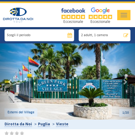
Toggle
naviga
Eccezionale
Eccezionale
Previous
Nex
Spiaggia
2
/20
Dirotta da Noi
Puglia
Vieste