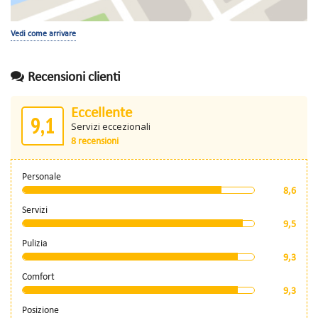
Vedi come arrivare
Recensioni clienti
Eccellente
9,1
Servizi eccezionali
8 recensioni
Personale
8,6
Servizi
9,5
Pulizia
9,3
Comfort
9,3
Posizione