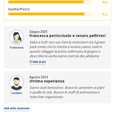
9,0
Qualità/Prezzo
9,1
Giugno 2025
Francesca petricciuolo e renato pellitteri
Salve a tutti non uso fare le recensioni ma il green
park credo che lo merita d avvero,siamo stati in
Francesca
questo villaggio la prima settimana di giugno e
devo dire la verità siamo stati da dio,abbiamo
avuto una bella camera spaziosa con tt i confort (
Vedi di più
tutto funzionante)pulita e sistemata tt i giorni.
La ristorazione dalla colazione alla cena tt gustoso
con cibi freschi caldi e diversi (no da spreco) una
Agosto 2024
garbatezza di tt il personale,il cuoco Stefano
Ottima esperienza
sempre vigile,la sala sempre ordinata da Gennaro
Siamo stati benissimo. Brave le cameriere ai piani
e i suoi colleghi,la spiaggia vicina con tt i confort di
e quelle di sala. Buono lo staff di animazione e
Luciano
fronte ad un mare splendido,l animazione gestita
tutto ben organizzato
da natale e staf con molta professionalità, e
bravura,insomma ho passato una bellissima
settimana,ci ritornerò l anno prossimo x un
Vedi altre recensioni
periodo più lungo.