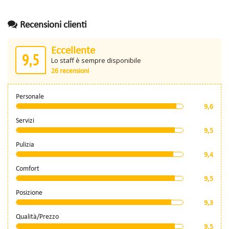
Recensioni clienti
Eccellente
9,5
Lo staff è sempre disponibile
26 recensioni
Personale
9,6
Servizi
9,5
Pulizia
9,4
Comfort
9,5
Posizione
9,3
Qualità/Prezzo
9,5