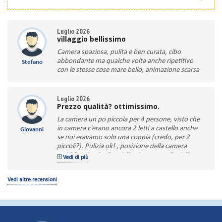
Luglio 2026
villaggio bellissimo
Camera spaziosa, pulita e ben curata, cibo
abbondante ma qualche volta anche ripetitivo
Stefano
con le stesse cose mare bello, animazione scarsa
Luglio 2026
Prezzo qualità? ottimissimo.
La camera un po piccola per 4 persone, visto che
in camera c'erano ancora 2 letti a castello anche
Giovanni
se noi eravamo solo una coppia (credo, per 2
piccoli?). Pulizia ok! , posizione della camera
nr.106 ottimale. Consiglio vivamente di migliorare
Vedi di più
l'intrattenimento serale, visto che il villaggio
"hotel" è posizionato a 4-5 km da Scanzano
Vedi altre recensioni
Jonico. Quindi non offre alternative; a meno che:
non hai l'auto propria per andare a bere qualcosa
in altro posto. Cucina? non si potrebbe chiedere
di meglio come qualità e quantità.
Quesa è stata la terza volta che sono stato ospite