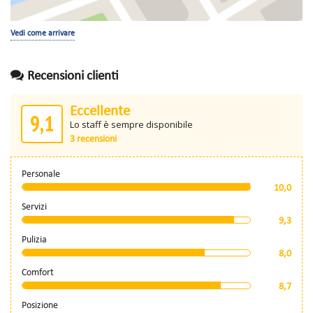
Vedi come arrivare
Recensioni clienti
Eccellente
9,1
Lo staff è sempre disponibile
3 recensioni
Personale
10,0
Servizi
9,3
Pulizia
8,0
Comfort
8,7
Posizione