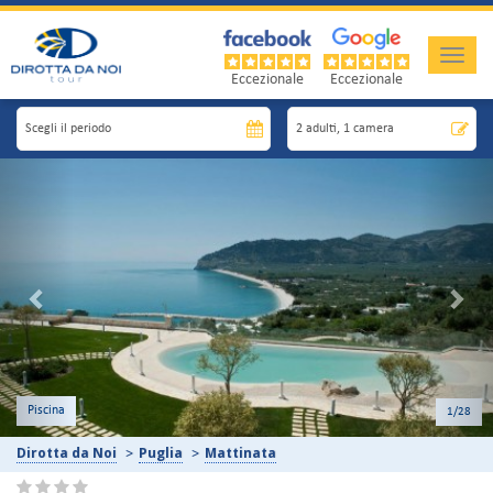
Toggle
naviga
Eccezionale
Eccezionale
Previous
Nex
Appartamento Eco
2
/28
Dirotta da Noi
Puglia
Mattinata