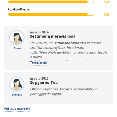
9,3
Qualità/Prezzo
9,3
Agosto 2024
Settimana meravigliosa
Ho vissuto una settimana fantastica in questa
struttura meravigliosa..ho adorato
Anna
tutto!!Personale gentilissimo..piscina incantevole
e pulita.
Colazione con prodotti freschissimi..ho prenotato
Vedi di più
per caso ma tornerò di nuovo
Agosto 2023
Soggiorno Top
Ottimo soggiorno. Vacanza insuperabile un
paesaggio da sogno.
Luciana
Vedi altre recensioni