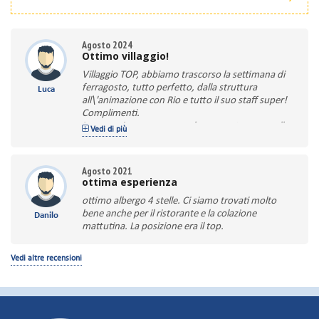
Agosto 2024
Ottimo villaggio!
Villaggio TOP, abbiamo trascorso la settimana di
ferragosto, tutto perfetto, dalla struttura
Luca
all\'animazione con Rio e tutto il suo staff super!
Complimenti.
In omaggio a sorpresa anche un trattamento alla
Vedi di più
spa, molto gradito.
Agosto 2021
ottima esperienza
ottimo albergo 4 stelle. Ci siamo trovati molto
bene anche per il ristorante e la colazione
Danilo
mattutina. La posizione era il top.
Vedi altre recensioni