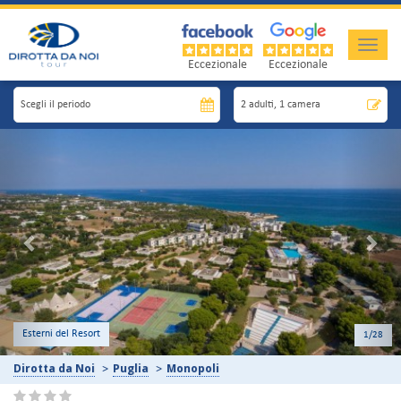
Toggle
naviga
Eccezionale
Eccezionale
Previous
Nex
Spiaggia
2
/28
Dirotta da Noi
Puglia
Monopoli