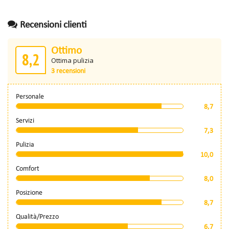
Recensioni clienti
Ottimo
8,2
Ottima pulizia
3 recensioni
Personale
8,7
Servizi
7,3
Pulizia
10,0
Comfort
8,0
Posizione
8,7
Qualità/Prezzo
6,7