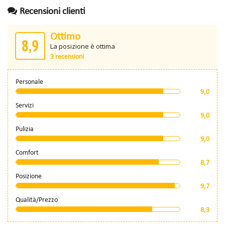
Recensioni clienti
Ottimo
8,9
La posizione è ottima
3 recensioni
Personale
9,0
Servizi
9,0
Pulizia
9,0
Comfort
8,7
Posizione
9,7
Qualità/Prezzo
8,3