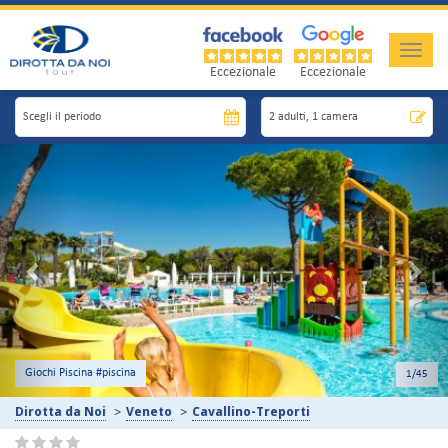
Toggle
naviga
Eccezionale
Eccezionale
Previous
Nex
Casa Mobile Home Easy
2
/45
Dirotta da Noi
Veneto
Cavallino-Treporti