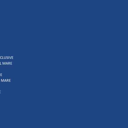
NCLUSIVE
UL MARE
IE
L MARE
E