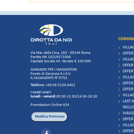
CONSIGL
VILLA
Via Mar della Cina, 183 - 00144 Roma
OFFER
Partita IVA 10219571006
VILLAG
Capitale Sociale Int. Versato € 100.000
OFFER
GARANZIE PER I VIAGGIATORI
OFFER
Fondo di Garanzia A.I.A.V.
VILLAG
IL SALVAGENTE N° 0752
OFFER
Telefono:
+39 06 5220.6401
OFFER
I nostri orari:
VILLAG
lunedì - venerdì
09.30-13.30/14.30-18.30
LAST 
Prenotazioni Online H24
INCLU
VIAGG
OFFER
VILLA
OFFER