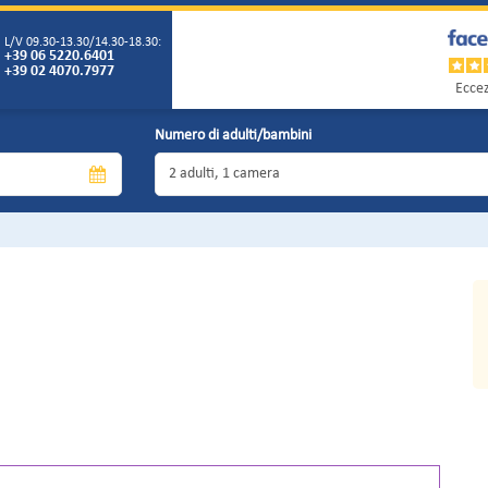
L/V 09.30-13.30/14.30-18.30:
+39 06 5220.6401
+39 02 4070.7977
Eccez
Numero di adulti/bambini