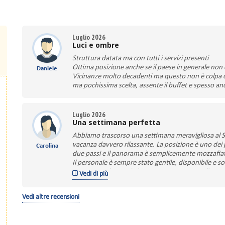
Luglio 2026
Luci e ombre
Struttura datata ma con tutti i servizi presenti
Ottima posizione anche se il paese in generale non
Daniele
Vicinanze molto decadenti ma questo non è colpa d
ma pochissima scelta, assente il buffet e spesso an
Luglio 2026
Una settimana perfetta
Abbiamo trascorso una settimana meravigliosa al Se
vacanza davvero rilassante. La posizione è uno dei p
Carolina
due passi e il panorama è semplicemente mozzafiat
Il personale è sempre stato gentile, disponibile e s
persona molto cordiale, presente e attenta alle esig
Vedi di più
differenza. Ottima anche la cucina: piatti vari, ab
L'animazione è stata coinvolgente senza mai esser
Vedi altre recensioni
Cappuccio, illusionista di grande talento, che con l
divertimento e stupore a grandi e piccoli.
È stata una vacanza che porteremo nel cuore. Consi