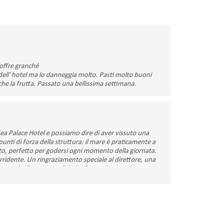
 offre granché
ell' hotel ma lo danneggia molto. Pasti molto buoni
che la frutta. Passato una bellissima settimana.
a Palace Hotel e possiamo dire di aver vissuto una
unti di forza della struttura: il mare è praticamente a
o, perfetto per godersi ogni momento della giornata.
orridente. Un ringraziamento speciale al direttore, una
enze degli ospiti, qualità che fanno davvero la
bondanti e sempre molto buoni, con prodotti di qualità.
e invadente. Un plauso particolare a Massimo
a sua simpatia e i suoi spettacoli ha regalato momenti di
gliamo vivamente il Sea Palace Hotel a chi desidera