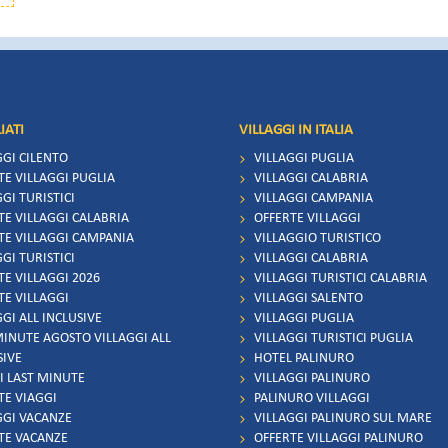
trascorrere un soggiorno all'insegna del relax, dell
IATI
VILLAGGI IN ITALIA
GGI CILENTO
VILLAGGI PUGLIA
TE VILLAGGI PUGLIA
VILLAGGI CALABRIA
GI TURISTICI
VILLAGGI CAMPANIA
TE VILLAGGI CALABRIA
OFFERTE VILLAGGI
TE VILLAGGI CAMPANIA
VILLAGGIO TURISTICO
GI TURISTICI
VILLAGGI CALABRIA
TE VILLAGGI 2026
VILLAGGI TURISTICI CALABRIA
TE VILLAGGI
VILLAGGI SALENTO
GI ALL INCLUSIVE
VILLAGGI PUGLIA
MINUTE AGOSTO VILLAGGI ALL
VILLAGGI TURISTICI PUGLIA
SIVE
HOTEL PALINURO
I LAST MINUTE
VILLAGGI PALINURO
TE VIAGGI
PALINURO VILLAGGI
GGI VACANZE
VILLAGGI PALINURO SUL MARE
TE VACANZE
OFFERTE VILLAGGI PALINURO