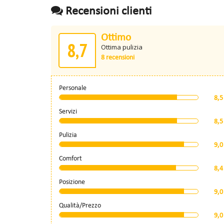
Recensioni clienti
Ottimo
8,7
Ottima pulizia
8 recensioni
Personale
8,5
Servizi
8,5
Pulizia
9,0
Comfort
8,4
Posizione
9,0
Qualità/Prezzo
9,0