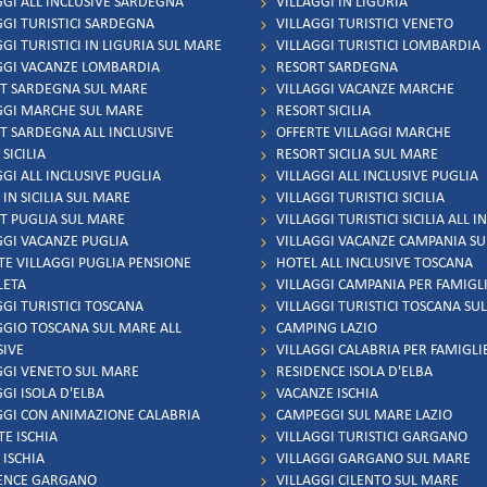
GGI ALL INCLUSIVE SARDEGNA
VILLAGGI IN LIGURIA
GGI TURISTICI SARDEGNA
VILLAGGI TURISTICI VENETO
GI TURISTICI IN LIGURIA SUL MARE
VILLAGGI TURISTICI LOMBARDIA
GGI VACANZE LOMBARDIA
RESORT SARDEGNA
T SARDEGNA SUL MARE
VILLAGGI VACANZE MARCHE
GGI MARCHE SUL MARE
RESORT SICILIA
T SARDEGNA ALL INCLUSIVE
OFFERTE VILLAGGI MARCHE
SICILIA
RESORT SICILIA SUL MARE
GI ALL INCLUSIVE PUGLIA
VILLAGGI ALL INCLUSIVE PUGLIA
IN SICILIA SUL MARE
VILLAGGI TURISTICI SICILIA
T PUGLIA SUL MARE
VILLAGGI TURISTICI SICILIA ALL I
GGI VACANZE PUGLIA
VILLAGGI VACANZE CAMPANIA S
TE VILLAGGI PUGLIA PENSIONE
HOTEL ALL INCLUSIVE TOSCANA
LETA
VILLAGGI CAMPANIA PER FAMIGL
GGI TURISTICI TOSCANA
VILLAGGI TURISTICI TOSCANA SU
GGIO TOSCANA SUL MARE ALL
CAMPING LAZIO
SIVE
VILLAGGI CALABRIA PER FAMIGLI
GGI VENETO SUL MARE
RESIDENCE ISOLA D'ELBA
GI ISOLA D'ELBA
VACANZE ISCHIA
GGI CON ANIMAZIONE CALABRIA
CAMPEGGI SUL MARE LAZIO
TE ISCHIA
VILLAGGI TURISTICI GARGANO
 ISCHIA
VILLAGGI GARGANO SUL MARE
ENCE GARGANO
VILLAGGI CILENTO SUL MARE