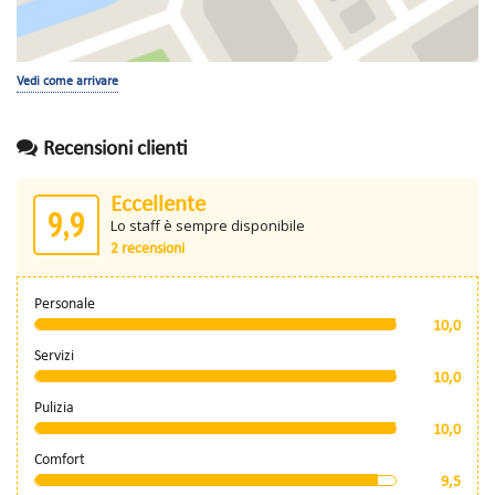
Vedi come arrivare
Recensioni clienti
Eccellente
9,9
Lo staff è sempre disponibile
2 recensioni
Personale
10,0
Servizi
10,0
Pulizia
10,0
Comfort
9,5