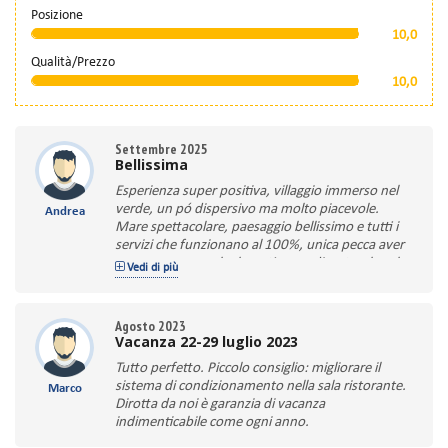
Posizione
10,0
Qualità/Prezzo
10,0
Settembre 2025
Bellissima
Esperienza super positiva, villaggio immerso nel
verde, un pó dispersivo ma molto piacevole.
Andrea
Mare spettacolare, paesaggio bellissimo e tutti i
servizi che funzionano al 100%, unica pecca aver
pagato troppo prler la settimana di settembre, ho
Vedi di più
conosciuto persone che hanno pagato di meno e
non di poco!
Agosto 2023
Vacanza 22-29 luglio 2023
Tutto perfetto. Piccolo consiglio: migliorare il
sistema di condizionamento nella sala ristorante.
Marco
Dirotta da noi è garanzia di vacanza
indimenticabile come ogni anno.