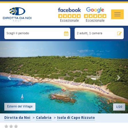
Toggle
naviga
Eccezionale
Eccezionale
Previous
Nex
2
/20
Dirotta da Noi
Calabria
Isola di Capo Rizzuto
Camera