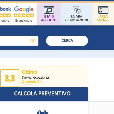
IL MIO
LA MIA
AREA
ACCOUNT
PRENOTAZIONE
AGENZIE
ionale
Eccezionale
CERCA
Ottimo
8,8
Servizi eccezionali
2 recensioni
CALCOLA PREVENTIVO