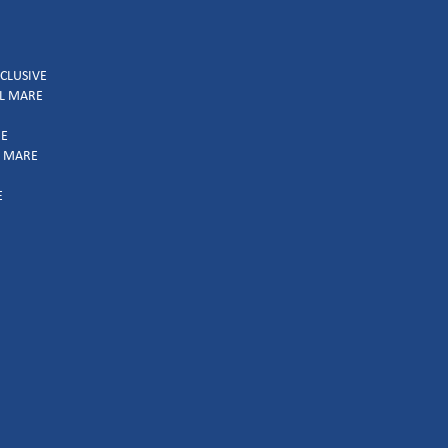
NCLUSIVE
UL MARE
IE
L MARE
E