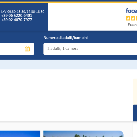
L/V 09.30-13.30/14.30-18.30:
+39 06 5220.6401
+39 02 4070.7977
Eccez
Numero di adulti/bambini