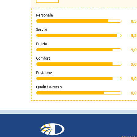
Personale
8,5
Servizi
9,5
Pulizia
9,0
Comfort
9,0
Posizione
9,0
Qualità/Prezzo
8,0