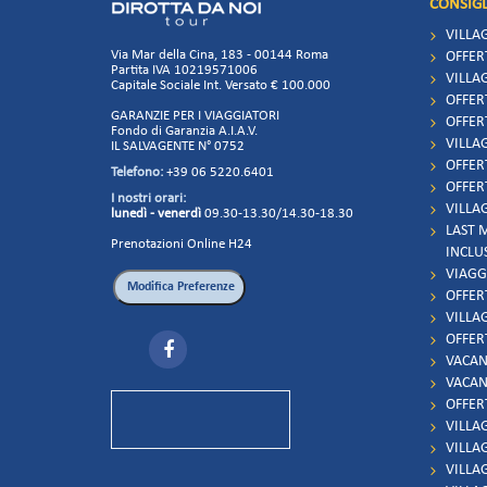
CONSIGL
VILLA
Via Mar della Cina, 183 - 00144 Roma
OFFER
Partita IVA 10219571006
VILLAG
Capitale Sociale Int. Versato € 100.000
OFFER
GARANZIE PER I VIAGGIATORI
OFFER
Fondo di Garanzia A.I.A.V.
VILLAG
IL SALVAGENTE N° 0752
OFFER
Telefono:
+39 06 5220.6401
OFFER
I nostri orari:
VILLAG
lunedì - venerdì
09.30-13.30/14.30-18.30
LAST 
Prenotazioni Online H24
INCLU
VIAGG
OFFER
VILLA
OFFER
VACAN
VACAN
OFFER
VILLA
VILLA
VILLA