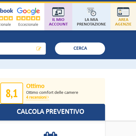
IL MIO
LA MIA
AREA
ACCOUNT
PRENOTAZIONE
AGENZIE
ionale
Eccezionale
CERCA
Ottimo
8,1
Ottimo comfort delle camere
4 recensioni
CALCOLA PREVENTIVO