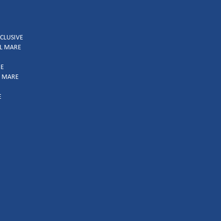
NCLUSIVE
UL MARE
IE
L MARE
E