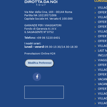
CONSIGL
VILLA
Via Mar della Cina, 183 - 00144 Roma
OFFER
Partita IVA 10219571006
VILLAG
Capitale Sociale Int. Versato € 100.000
OFFER
GARANZIE PER I VIAGGIATORI
OFFER
Fondo di Garanzia A.I.A.V.
VILLAG
IL SALVAGENTE N° 0752
OFFER
Telefono:
+39 06 5220.6401
OFFER
I nostri orari:
VILLAG
lunedì - venerdì
09.30-13.30/14.30-18.30
LAST 
Prenotazioni Online H24
INCLU
VIAGG
OFFER
VILLA
OFFER
VACAN
VACAN
OFFER
VILLA
VILLA
VILLA