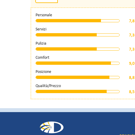
Personale
7,8
Servizi
7,3
Pulizia
7,3
Comfort
9,0
Posizione
8,8
Qualità/Prezzo
8,5