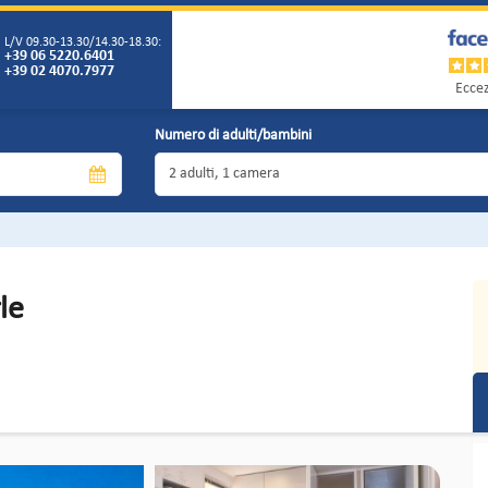
L/V 09.30-13.30/14.30-18.30:
+39 06 5220.6401
+39 02 4070.7977
Eccez
Numero di adulti/bambini
le