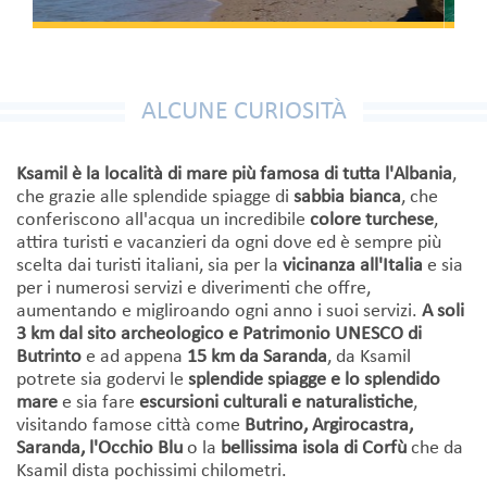
ALCUNE CURIOSITÀ
Ksamil è la località di mare più famosa di tutta l'Albania
,
che grazie alle splendide spiagge di
sabbia bianca
, che
conferiscono all'acqua un incredibile
colore turchese
,
attira turisti e vacanzieri da ogni dove ed è sempre più
scelta dai turisti italiani, sia per la
vicinanza all'Italia
e sia
per i numerosi servizi e diverimenti che offre,
aumentando e migliroando ogni anno i suoi servizi.
A soli
3 km dal sito archeologico e Patrimonio UNESCO di
Butrinto
e ad appena
15 km da Saranda
, da Ksamil
potrete sia godervi le
splendide spiagge e lo splendido
mare
e sia fare
escursioni culturali e naturalistiche
,
visitando famose città come
Butrino, Argirocastra,
Saranda, l'Occhio Blu
o la
bellissima isola di Corfù
che da
Ksamil dista pochissimi chilometri.