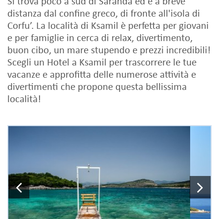
Si trova poco a sud di Saranda ed è a breve
distanza dal confine greco, di fronte all'isola di
Corfu’. La località di Ksamil è perfetta per giovani
e per famiglie in cerca di relax, divertimento,
buon cibo, un mare stupendo e prezzi incredibili!
Scegli un Hotel a Ksamil per trascorrere le tue
vacanze e approfitta delle numerose attività e
divertimenti che propone questa bellissima
località!
Previous
N