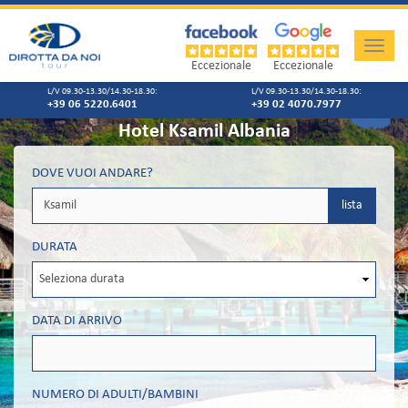
Toggle
naviga
Eccezionale
Eccezionale
L/V 09.30-13.30/14.30-18.30:
L/V 09.30-13.30/14.30-18.30:
+39 06 5220.6401
+39 02 4070.7977
Hotel Ksamil Albania
DOVE VUOI ANDARE?
lista
DURATA
DATA DI ARRIVO
NUMERO DI ADULTI/BAMBINI