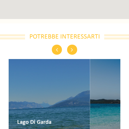
POTREBBE INTERESSARTI
Previous
Next
Caorle