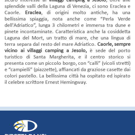
sicuro interesse ai
villaggi camping a Jesolo
, oltre alle
splendide valli della Laguna di Venezia, ci sono Eraclea e
Caorle.
Eraclea
, di origini molto antiche, ha una
bellissima spiaggia, nota anche come “Perla Verde
dell'Adriatico”, lunga 3 chilometri e immersa tra dune e
pinete incontaminate. Caratteristica anche la cosiddetta
Laguna del Mort, un tratto di mare, che una lingua di
terra separa dal resto del mare Adriatico.
Caorle, sempre
vicino ai villaggi camping a Jesolo,
è sede del porto
turistico di Santa Margherita, e il centro storico si
presenta come un piccolo borgo, con “calli” (vicoli stretti)
e “campielli” (piazzette), affiancati da graziose casette dai
colori pastello. La bellissima città ha ospitato ed ispirato
il celebre scrittore Ernest Hemingway.