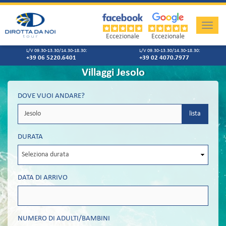
Toggle
naviga
Eccezionale
Eccezionale
L/V 09.30-13.30/14.30-18.30:
L/V 09.30-13.30/14.30-18.30:
+39 06 5220.6401
+39 02 4070.7977
Villaggi Jesolo
DOVE VUOI ANDARE?
lista
DURATA
DATA DI ARRIVO
NUMERO DI ADULTI/BAMBINI