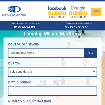
Toggle
naviga
Eccezionale
Eccezionale
L/V 09.30-13.30/14.30-18.30:
L/V 09.30-13.30/14.30-18.30:
+39 06 5220.6401
+39 02 4070.7977
Camping Milano Marittima
DOVE VUOI ANDARE?
lista
DURATA
DATA DI ARRIVO
NUMERO DI ADULTI/BAMBINI