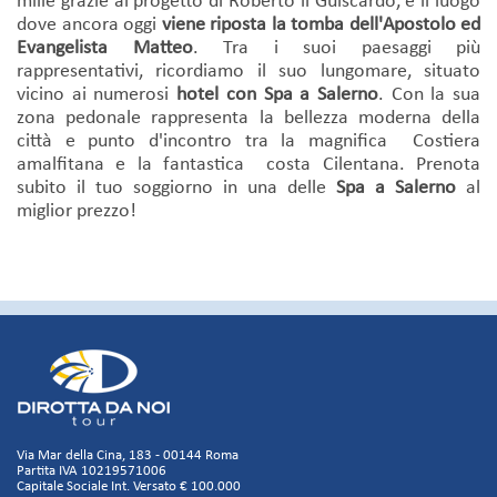
mille grazie al progetto di Roberto il Guiscardo, è il luogo
dove ancora oggi
viene riposta la tomba dell'Apostolo ed
Evangelista Matteo
. Tra i suoi paesaggi più
rappresentativi, ricordiamo il suo lungomare, situato
vicino ai numerosi
hotel con Spa a Salerno
. Con la sua
zona pedonale rappresenta la bellezza moderna della
città e punto d'incontro tra la magnifica Costiera
amalfitana e la fantastica costa Cilentana. Prenota
subito il tuo soggiorno in una delle
Spa a Salerno
al
miglior prezzo!
Via Mar della Cina, 183 - 00144 Roma
Partita IVA 10219571006
Capitale Sociale Int. Versato € 100.000