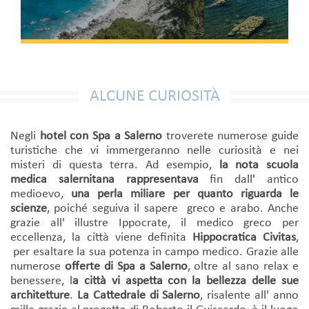
ALCUNE CURIOSITÀ
Negli
hotel con Spa a Salerno
troverete numerose guide
turistiche che vi immergeranno nelle curiosità e nei
misteri di questa terra. Ad esempio,
la nota scuola
medica salernitana rappresentava
fin dall' antico
medioevo,
una perla miliare per quanto riguarda le
scienze
, poiché seguiva il sapere greco e arabo. Anche
grazie all' illustre Ippocrate, il medico greco per
eccellenza, la città viene definita
Hippocratica Civitas
,
per esaltare la sua potenza in campo medico. Grazie alle
numerose
offerte di Spa a Salerno
, oltre al sano relax e
benessere, l
a città vi aspetta con la bellezza delle sue
architetture
.
La Cattedrale di Salerno
, risalente all' anno