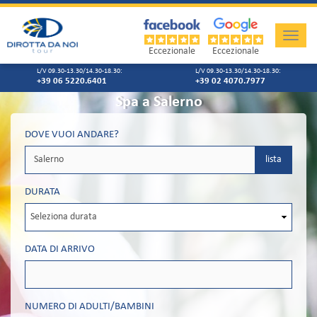
Toggle
naviga
Eccezionale
Eccezionale
L/V 09.30-13.30/14.30-18.30:
L/V 09.30-13.30/14.30-18.30:
+39 06 5220.6401
+39 02 4070.7977
Spa a Salerno
DOVE VUOI ANDARE?
lista
DURATA
DATA DI ARRIVO
NUMERO DI ADULTI/BAMBINI