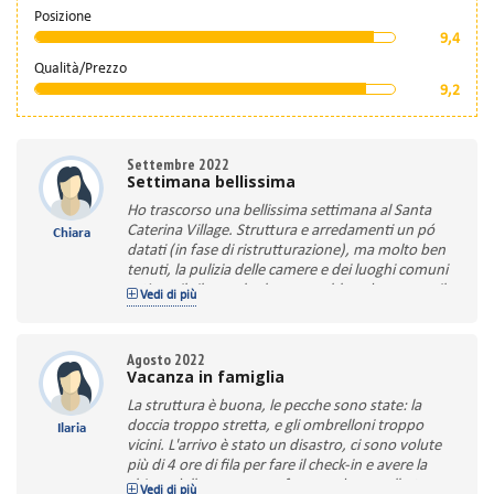
Posizione
9,4
Qualità/Prezzo
9,2
Settembre 2022
Settimana bellissima
Ho trascorso una bellissima settimana al Santa
Caterina Village. Struttura e arredamenti un pó
Chiara
datati (in fase di ristrutturazione), ma molto ben
tenuti, la pulizia delle camere e dei luoghi comuni
ottima, il cibo molto buono e abbondante, con il
Vedi di più
servizio a buffet che è sempre molto pratico
sopprattutto per chi ha bambini. La posizione
ottima a pochi passi dal centro di Scalea, ma
Agosto 2022
soprattutto praticamente in riva al mare. Dotato
Vacanza in famiglia
di 3 piscine ben tenute.
La struttura è buona, le pecche sono state: la
Animazione, veramente molto bravi….tra le
doccia troppo stretta, e gli ombrelloni troppo
Ilaria
migliori che ho visto. Sempre pronti a proporre
vicini. L'arrivo è stato un disastro, ci sono volute
attività sia per i più piccoli ma anche per gli adulti.
più di 4 ore di fila per fare il check-in e avere la
Io e mio figlio abbiamo passato veramente una
chiave della stanza, per fortuna durante l'attesa
bella settimana….peccato sia passata troppo in
Vedi di più