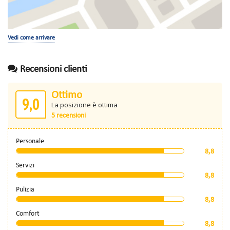
Vedi come arrivare
Recensioni clienti
Ottimo
9,0
La posizione è ottima
5 recensioni
Personale
8,8
Servizi
8,8
Pulizia
8,8
Comfort
8,8