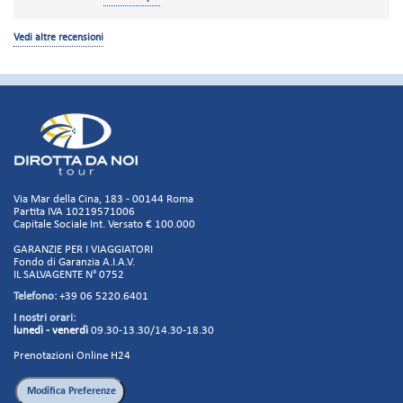
avevamo libero accesso ai servizi. A rendere il
fretta….
soggiorno non troppo piacevole ci hanno pensato
Vedi altre recensioni
gli ospiti, nella stragrande maggioranza
maleducati e cafoni, che saltavano la fila al buffet
e trattavano male chi lavorava.
Animazione abbastanza monotona.
Via Mar della Cina, 183 - 00144 Roma
Partita IVA 10219571006
Capitale Sociale Int. Versato € 100.000
GARANZIE PER I VIAGGIATORI
Fondo di Garanzia A.I.A.V.
IL SALVAGENTE N° 0752
Telefono:
+39 06 5220.6401
I nostri orari:
lunedì - venerdì
09.30-13.30/14.30-18.30
Prenotazioni Online H24