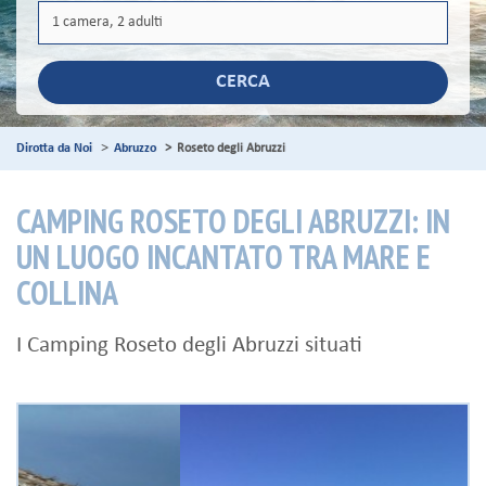
CERCA
Dirotta da Noi
Abruzzo
Roseto degli Abruzzi
CAMPING ROSETO DEGLI ABRUZZI: IN
UN LUOGO INCANTATO TRA MARE E
COLLINA
I Camping Roseto degli Abruzzi situati
Previous
N