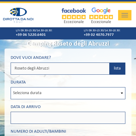
Toggle
naviga
Eccezionale
Eccezionale
L/V 09.30-13.30/14.30-18.30:
L/V 09.30-13.30/14.30-18.30:
+39 06 5220.6401
+39 02 4070.7977
Camping Roseto degli Abruzzi
DOVE VUOI ANDARE?
lista
DURATA
DATA DI ARRIVO
NUMERO DI ADULTI/BAMBINI