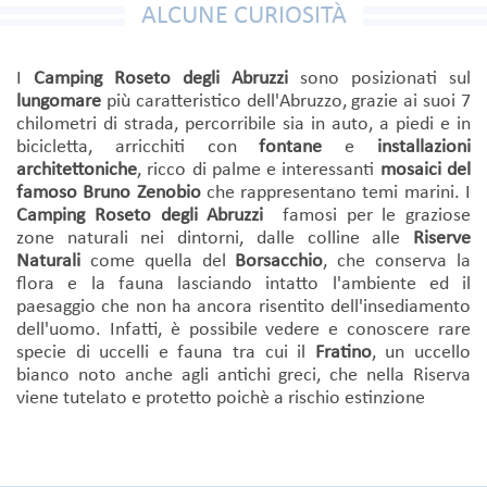
ALCUNE CURIOSITÀ
I
Camping Roseto degli Abruzzi
sono posizionati sul
lungomare
più caratteristico dell'Abruzzo, grazie ai suoi 7
chilometri di strada, percorribile sia in auto, a piedi e in
bicicletta, arricchiti con
fontane
e
installazioni
architettoniche
, ricco di palme e interessanti
mosaici del
famoso Bruno Zenobio
che rappresentano temi marini. I
Camping Roseto degli Abruzzi
famosi per le graziose
zone naturali nei dintorni, dalle colline alle
Riserve
Naturali
come quella del
Borsacchio
, che conserva la
flora e la fauna lasciando intatto l'ambiente ed il
paesaggio che non ha ancora risentito dell'insediamento
dell'uomo. Infatti, è possibile vedere e conoscere rare
specie di uccelli e fauna tra cui il
Fratino
, un uccello
bianco noto anche agli antichi greci, che nella Riserva
viene tutelato e protetto poichè a rischio estinzione