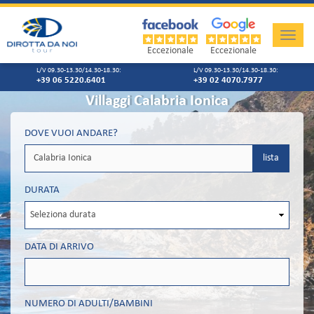
Toggle
naviga
Eccezionale
Eccezionale
L/V 09.30-13.30/14.30-18.30:
L/V 09.30-13.30/14.30-18.30:
+39 06 5220.6401
+39 02 4070.7977
Villaggi Calabria Ionica
DOVE VUOI ANDARE?
lista
DURATA
DATA DI ARRIVO
NUMERO DI ADULTI/BAMBINI