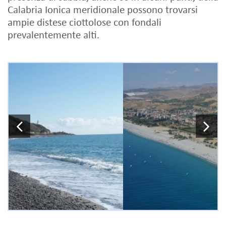
Calabria Ionica meridionale possono trovarsi
ampie distese ciottolose con fondali
prevalentemente alti.
Previous
N