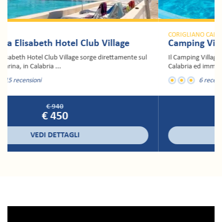
CORIGLIANO CALABRO
Camping Villaggio Thurium
Il Camping Villaggio Thurium situato sulla costa Jonica della
Calabria ed immerso in una pineta in riva al mare, ...
6 recensioni
€ 165
€ 50
VEDI DETTAGLI