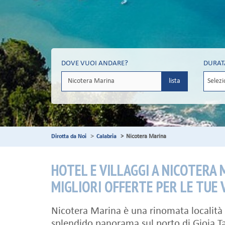
DOVE VUOI ANDARE?
DURAT
lista
Dirotta da Noi
Calabria
Nicotera Marina
HOTEL E VILLAGGI A NICOTERA 
MIGLIORI OFFERTE PER LE TUE
Nicotera Marina è una rinomata località t
splendido panorama sul porto di Gioia Taur