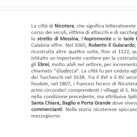
La città di
Nicotera
, che significa letteralmente
corso dei secoli, vittima di attacchi e di sacche
lo
stretto di Messina
, l'
Aspromonte
e le
isole 
Calabria offre. Nel 1065,
Roberto il Guiscardo
,
ricostruita altre quattro volte, fino al 1122,
istituito un importante cantiere per la costruzi
gli
Ebrei
, molto abili nel settore, per increment
chiamato "
Giudecca
". La città fu poi ceduta a
dei Turcheschi nel 1638. Tra il XVI e il XV secol
feudale, nel 1807, i francesi fecero di Nicote
primi circondari comprendenti i villaggi di S. 
nella condizione precedente, ma attribuiva Spilin
Santa Chiara, Baglio e Porta Grande
dove vivev
commercianti
. Nella storia nicoterese spiccano
mezzogiorno.