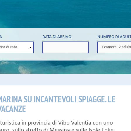
A
DATA DI ARRIVO
NUMERO DI ADULT
MARINA SU INCANTEVOLI SPIAGGE. LE
 VACANZE
uristica in provincia di Vibo Valentia con uno
o, sullo stretto di Messina e sulle Isole Eolie.