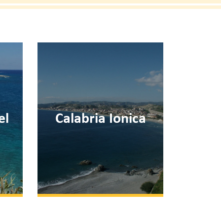
a
Scalea