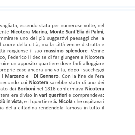
vagliata, essendo stata per numerose volte, nel
dente
Nicotera Marina
,
Monte Sant'Elia di Palmi
,
mmirare uno dei più suggestivi paesaggi che la
l cuore della città, ma la città venne distrutta e
ittà raggiunse il suo
massimo splendore
. Venne
co, Federico II decise di far giungere a Nicotera
ruire un apposito quartiere dove farli alloggiare
e proprie case ancora una volta, dopo i saccheggi
, i
Marzano
e i
Di Gennaro
. Con la fine dell'era
 secondo cui
Nicotera
sarebbe stata di uno dei
dato dai
Borboni
nel 1816 confermava
Nicotera
otera era diviso in
vari quartieri
e comprendeva:
più in vista
, e il quartiere
S. Nicola
che ospitava i
ria della cittadina rendendola famosa in tutto il