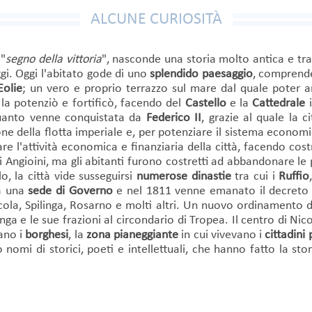
ALCUNE CURIOSITÀ
 "
segno della vittoria
", nasconde una storia molto antica e tra
ggi. Oggi l'abitato gode di uno
splendido paesaggio
, compren
Eolie
; un vero e proprio terrazzo sul mare dal quale poter a
 la potenziò e fortificò, facendo del
Castello
e la
Cattedrale
i
 quanto venne conquistata da
Federico II
, grazie al quale la c
one della flotta imperiale e, per potenziare il sistema economi
are l'attività economica e finanziaria della città, facendo cost
gli Angioini, ma gli abitanti furono costretti ad abbandonare l
o, la città vide susseguirsi
numerose dinastie
tra cui i
Ruffio
ra una
sede di Governo
e nel 1811 venne emanato il decreto
Nicola, Spilinga, Rosarno e molti altri. Un nuovo ordinamento 
ga e le sue frazioni al circondario di Tropea. Il centro di Nic
ano i
borghesi
, la
zona pianeggiante
in cui vivevano i
cittadini 
 nomi di storici, poeti e intellettuali, che hanno fatto la sto