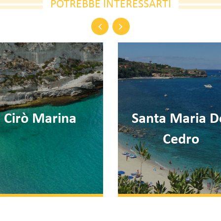
POTREBBE INTERESSARTI
Previous
Next
Squillace
Cariati Marin