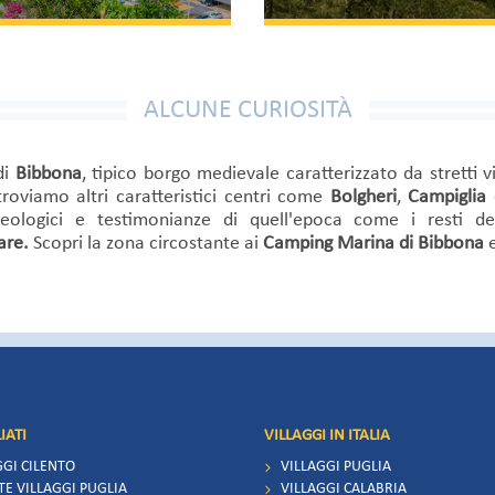
ALCUNE CURIOSITÀ
di
Bibbona
, tipico borgo medievale caratterizzato da stretti vi
roviamo altri caratteristici centri come
Bolgheri
,
Campiglia
ologici e testimonianze di quell'epoca come i resti del
are.
Scopri la zona circostante ai
Camping Marina di Bibbona
e
IATI
VILLAGGI IN ITALIA
GGI CILENTO
VILLAGGI PUGLIA
TE VILLAGGI PUGLIA
VILLAGGI CALABRIA