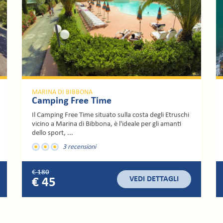
MARINA DI BIBBONA
Bolgheri Marina Resort
Il Bolgheri Marina Resort immerso nel verde più
lussureggiante della Riviera degli Etruschi è pronto ad
accogliere ...
1 recensione
€ 1400
VEDI DETTAGLI
€ 650