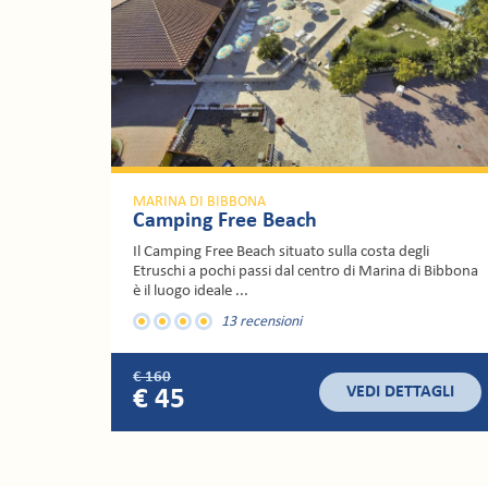
MARINA DI BIBBONA
Camping Village Il Gineprino
Il Camping Village Il Gineprino si estende su una vasta
area circondata dalla macchia mediterranea, lungo il
...
5 recensioni
€ 1485
VEDI DETTAGLI
€ 435