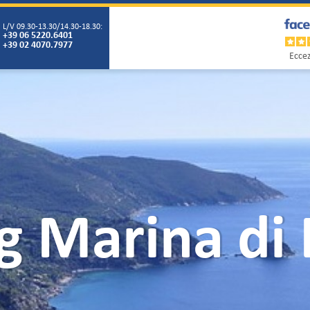
L/V 09.30-13.30/14.30-18.30:
+39 06 5220.6401
+39 02 4070.7977
Eccez
 Marina di