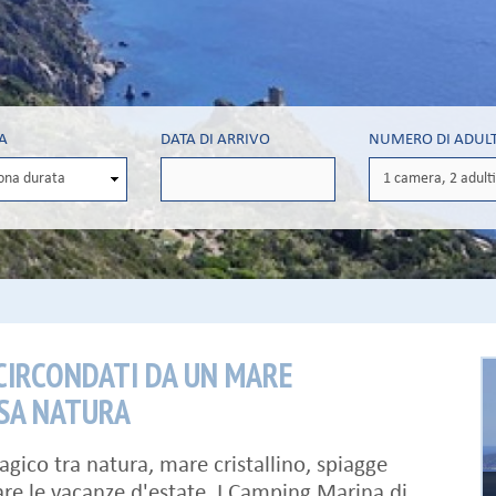
A
DATA DI ARRIVO
NUMERO DI ADULT
CIRCONDATI DA UN MARE
OSA NATURA
ico tra natura, mare cristallino, spiagge
re le vacanze d'estate. I Camping Marina di