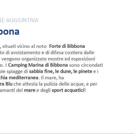
E AGGIUNTIVA
bbona
, situati vicino al noto
Forte di Bibbona
o di avvistamento e di difesa costiera dalle
ggi vengono organizzate mostre ed esposizioni
o. I
Camping Marina di Bibbona
sono circondati
ie spiagge di
sabbia fine, le dune, le pinete
e i
chia mediterranea
. Il mare, ha
ra Blu
che
attesta la pulizia delle acque, e per
i amanti del
mare
e degli
sport acquatici
!