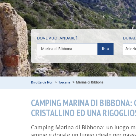
DOVE VUOI ANDARE?
DURAT
lista
Dirotta da Noi
Toscana
Marina di Bibbona
CAMPING MARINA DI BIBBONA: 
CRISTALLINO ED UNA RIGOGLI
Camping Marina di Bibbona: un luogo mag
ampie e dorate un luogo ideale per passa