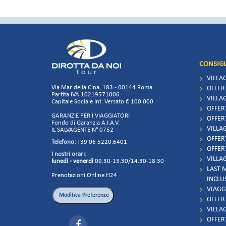
CONSIGL
VILLA
Via Mar della Cina, 183 - 00144 Roma
OFFER
Partita IVA 10219571006
VILLAG
Capitale Sociale Int. Versato € 100.000
OFFER
GARANZIE PER I VIAGGIATORI
OFFER
Fondo di Garanzia A.I.A.V.
VILLAG
IL SALVAGENTE N° 0752
OFFER
Telefono:
+39 06 5220.6401
OFFER
I nostri orari:
VILLAG
lunedì - venerdì
09.30-13.30/14.30-18.30
LAST 
Prenotazioni Online H24
INCLU
VIAGG
OFFER
VILLA
OFFER