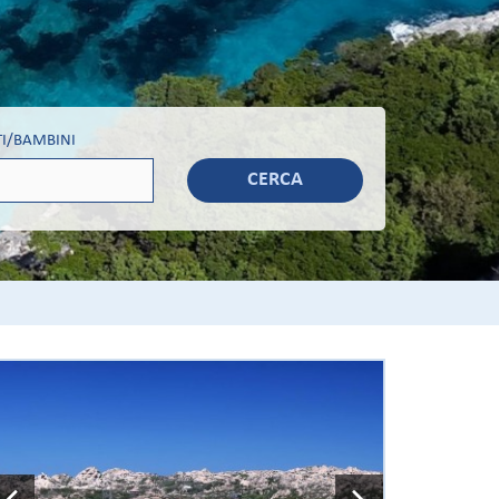
I/BAMBINI
CERCA
Previous
Next