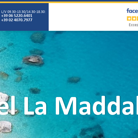
L/V 09.30-13.30/14.30-18.30:
+39 06 5220.6401
+39 02 4070.7977
Eccez
el La Madda