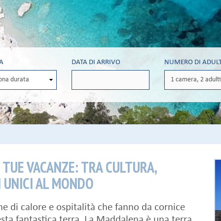
A
DATA DI ARRIVO
NUMERO DI ADULT
 TUE VACANZE: TRA CULTURA,
I UNICI AL MONDO
e di calore e ospitalità che fanno da cornice
ta fantastica terra. La Maddalena è una terra,