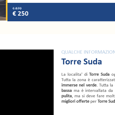
€ 870
€ 250
QUALCHE INFORMAZION
Torre Suda
La localita' di
Torre Suda
og
Tutta la zona è caratteriz
immerse nel verde
. Tutta la
bassa
ma è intervallata da i
pulita
, ma si deve fare mol
migliori offerte
per
Torre Su