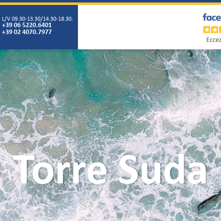
L/V 09.30-13.30/14.30-18.30:
+39 06 5220.6401
+39 02 4070.7977
Eccez
Torre Suda