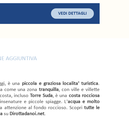
VEDI DETTAGLI
E AGGIUNTIVA
gi, è una
piccola e graziosa localita' turistica
.
zata come una zona
tranquilla
, con ville e villette
 costa, incluso
Torre Suda
, è una
costa rocciosa
nsenature e piccole spiagge. L'
acqua e molto
ta attenzione al fondo roccioso. Scopri
tutte le
da
su
Dirottadanoi.net
.