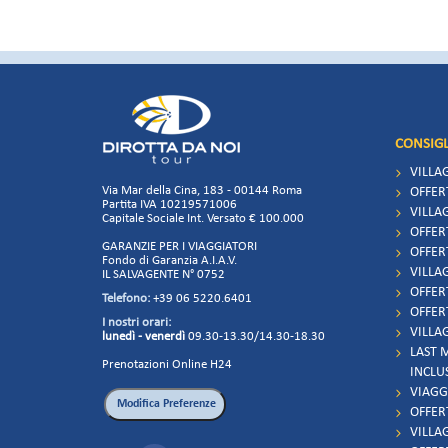
CONSIGL
VILLA
Via Mar della Cina, 183 - 00144 Roma
OFFER
Partita IVA 10219571006
VILLAG
Capitale Sociale Int. Versato € 100.000
OFFER
GARANZIE PER I VIAGGIATORI
OFFER
Fondo di Garanzia A.I.A.V.
VILLAG
IL SALVAGENTE N° 0752
OFFER
Telefono:
+39 06 5220.6401
OFFER
I nostri orari:
VILLAG
lunedì - venerdì
09.30-13.30/14.30-18.30
LAST 
Prenotazioni Online H24
INCLU
VIAGG
OFFER
VILLA