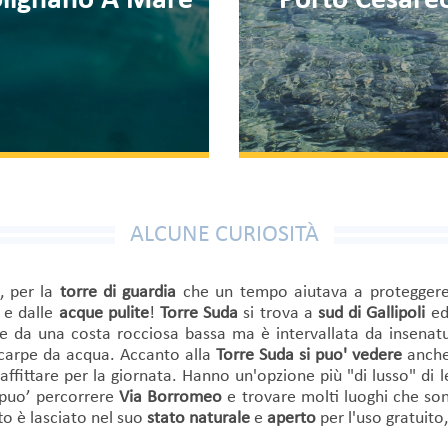
Gallipoli
Monopoli
ALCUNE CURIOSITÀ
, per la
torre di guardia
che un tempo aiutava a proteggere l
e dalle
acque pulite
!
Torre Suda
si trova a
sud di Gallipoli
ed
te da una costa rocciosa bassa ma è intervallata da insenatur
 scarpe da acqua. Accanto alla
Torre Suda
si puo' vedere
anche
affittare per la giornata. Hanno un'opzione più "di lusso" di 
i puo’ percorrere
Via Borromeo
e trovare molti luoghi che sono
to è lasciato nel suo
stato naturale
e
aperto
per l'uso gratuito,