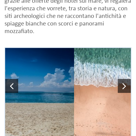
grazie alle offerte degli hotel sul mare, vi regalerà
l'esperienza che vorrete, tra storia e natura, con
siti archeologici che ne raccontano l'antichità e
spiagge bianche con scorci e panorami
mozzafiato.
Previous
N