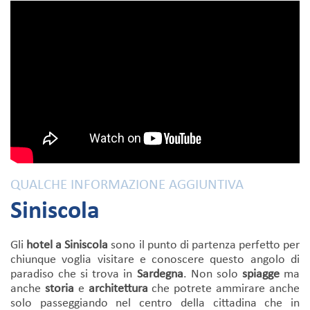
QUALCHE INFORMAZIONE AGGIUNTIVA
Siniscola
Gli
hotel a Siniscola
sono il punto di partenza perfetto per
chiunque voglia visitare e conoscere questo angolo di
paradiso che si trova in
Sardegna
. Non solo
spiagge
ma
anche
storia
e
architettura
che potrete ammirare anche
solo passeggiando nel centro della cittadina che in