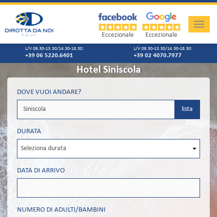
Toggle
naviga
Eccezionale
Eccezionale
L/V 09.30-13.30/14.30-18.30:
L/V 09.30-13.30/14.30-18.30:
+39 06 5220.6401
+39 02 4070.7977
Hotel Siniscola
DOVE VUOI ANDARE?
lista
DURATA
DATA DI ARRIVO
NUMERO DI ADULTI/BAMBINI