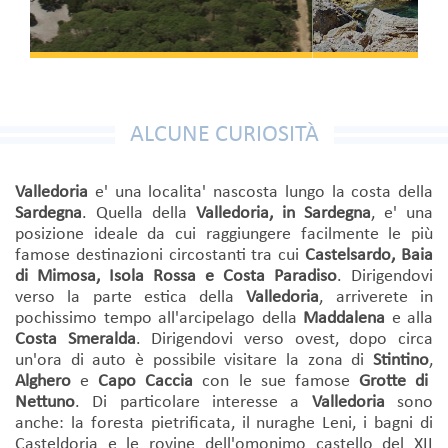
ALCUNE CURIOSITÀ
Valledoria
e' una localita' nascosta lungo la costa della
Sardegna
. Quella della
Valledoria, in Sardegna
, e' una
posizione ideale da cui raggiungere facilmente le più
famose destinazioni circostanti tra cui
Castelsardo, Baia
di Mimosa, Isola Rossa e Costa Paradiso
. Dirigendovi
verso la parte estica della
Valledoria
, arriverete in
pochissimo tempo all'arcipelago della
Maddalena
e alla
Costa Smeralda
. Dirigendovi verso ovest, dopo circa
un'ora di auto è possibile visitare la zona di
Stintino
,
Alghero
e
Capo Caccia
con le sue famose
Grotte di
Nettuno
. Di particolare interesse a
Valledoria
sono
anche: la foresta pietrificata, il nuraghe Leni, i bagni di
Casteldoria e le rovine dell'omonimo castello del XII