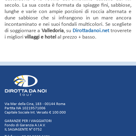
secolo. La sua costa è formata da spiagge fini, sabbiose,
lunghe e varie con ampie porzioni di roccia alternata e
dune sabbiose che si infrangono in un mare ancora
incontaminato e nei suoi fondali multicolori. Se scegliete
di soggiornare a
Valledoria
, su
Dirottadanoi.net
troverete
i migliori
villaggi e hotel
al prezzo + basso.
Via Mar della Cina, 183 - 00144 Roma
Partita IVA 10219571006
Capitale Sociale Int. Versato € 100.000
GARANZIE PER I VIAGGIATORI
Fondo di Garanzia A.I.A.V.
IL SALVAGENTE N° 0752