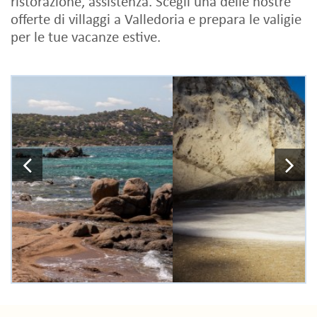
ristorazione, assistenza. Scegli una delle nostre
offerte di villaggi a Valledoria e prepara le valigie
per le tue vacanze estive.
Previous
N