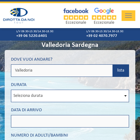
Toggle
naviga
Eccezionale
Eccezionale
L/V 09.30-13.30/14.30-18.30:
L/V 09.30-13.30/14.30-18.30:
+39 06 5220.6401
+39 02 4070.7977
Valledoria Sardegna
DOVE VUOI ANDARE?
lista
DURATA
DATA DI ARRIVO
NUMERO DI ADULTI/BAMBINI